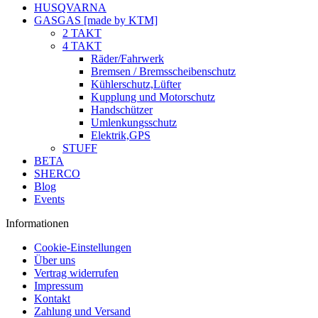
HUSQVARNA
GASGAS [made by KTM]
2 TAKT
4 TAKT
Räder/Fahrwerk
Bremsen / Bremsscheibenschutz
Kühlerschutz,Lüfter
Kupplung und Motorschutz
Handschützer
Umlenkungsschutz
Elektrik,GPS
STUFF
BETA
SHERCO
Blog
Events
Informationen
Cookie-Einstellungen
Über uns
Vertrag widerrufen
Impressum
Kontakt
Zahlung und Versand