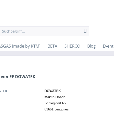
gesetzt werden. Andere Cookies, die den Komfort bei Benutzung di
SGAS [made by KTM]
BETA
SHERCO
Blog
Event
 von EE DOWATEK
DOWATEK
Martin Dosch
Schlegldorf 65
83661 Lenggries