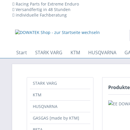
Racing Parts for Extreme Enduro
Versandfertig in 48 Stunden
individuelle Fachberatung
 den technischen Betrieb der Website erforderlich sind und stets 
Start
STARK VARG
KTM
HUSQVARNA
GA
STARK VARG
Produkte
KTM
HUSQVARNA
GASGAS [made by KTM]
BETA