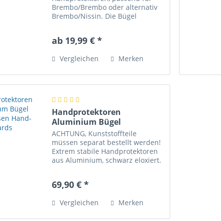
Brembo/Brembo oder alternativ
Brembo/Nissin. Die Bügel
schützen den Brems- und
Kupplungshebel, den Gasgriff
ab 19,99 € *
und vorallem eure Hände.
Lieferumfang: 1x 1Paar
Vergleichen
Merken
Handprotektoren Halterungen,...
Handprotektoren
Aluminium Bügel
geschlossen Hand-Guards
ACHTUNG, Kunststoffteile
müssen separat bestellt werden!
Extrem stabile Handprotektoren
aus Aluminium, schwarz eloxiert.
Die Bügel schützen den Brems-
und Kupplungshebel, den
69,90 € *
Gasgriff und vorallem eure
Hände. Durch die
Vergleichen
Merken
konusförmigen...