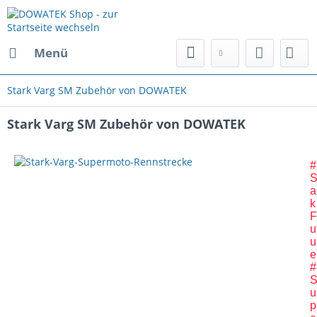
Menü
Stark Varg SM Zubehör von DOWATEK
Stark Varg SM Zubehör von DOWATEK
#
S
a
k
F
u
u
e
#
u
p