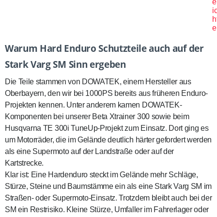
e
i
h
e
Warum Hard Enduro Schutzteile auch auf der
Stark Varg SM Sinn ergeben
Die Teile stammen von DOWATEK, einem Hersteller aus
Oberbayern, den wir bei 1000PS bereits aus früheren Enduro-
Projekten kennen. Unter anderem kamen DOWATEK-
Komponenten bei unserer
Beta Xtrainer 300
sowie beim
Husqvarna TE 300i TuneUp-Projekt
zum Einsatz. Dort ging es
um Motorräder, die im Gelände deutlich härter gefordert werden
als eine Supermoto auf der Landstraße oder auf der
Kartstrecke.
Klar ist: Eine Hardenduro steckt im Gelände mehr Schläge,
Stürze, Steine und Baumstämme ein als eine Stark Varg SM im
Straßen- oder Supermoto-Einsatz. Trotzdem bleibt auch bei der
SM ein Restrisiko. Kleine Stürze, Umfaller im Fahrerlager oder