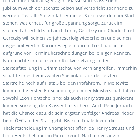
fünfzehnten Mal ausgetragen. Klasse statt Masse beim
Jubiläum Auch der sechste Saisonlauf verspricht spannend zu
werden. Fast alle Spitzenfahrer dieser Saison werden am Start
stehen, was erneut für große Spannung sorgt. Zurück im
starken Fahrerfeld sind auch Lenny Geretzky und Charlie Frost.
Geretzky will seinen Vorjahreserfolg wiederholen und seinen
insgesamt vierten Karrieresieg einfahren. Frost pausierte
aufgrund von Terminüberschneidungen bei einigen Rennen.
Nun möchte er nach seiner Rückversetzung in der
Startaufstellung in Crimmitschau von vorn angreifen. Immerhin
schaffte er es beim zweiten Saisonlauf aus der letzten
Startreihe noch auf Platz 3 bei den Profahrern. In Meltewitz
könnten die ersten Entscheidungen in der Meisterschaft fallen.
Sowohl Leon Hentschel (Pro) als auch Henry Strauss (Junioren)
können vorzeitig den Klassentitel sichern. Auch Rene Jerbach
hat die Chance dazu, da sein ärgster Verfolger Andreas Pieper
beim ÖEC an den Start geht. Bis zum Finale bleibt die
Titelentscheidung im Championat offen, da Henry Strauss und
Leon Hentschel nur ein Punkt trennt. Nach einer langen