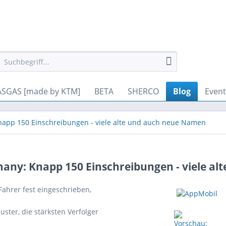
gesetzt werden. Andere Cookies, die den Komfort bei Benutzung di
SGAS [made by KTM]
BETA
SHERCO
Blog
Event
pp 150 Einschreibungen - viele alte und auch neue Namen
y: Knapp 150 Einschreibungen - viele al
Fahrer fest eingeschrieben,
ster, die stärksten Verfolger