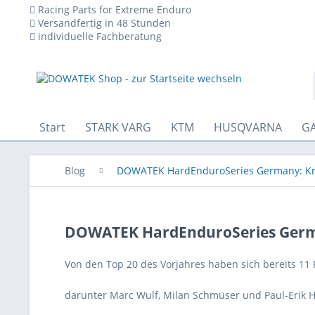
Racing Parts for Extreme Enduro
Versandfertig in 48 Stunden
individuelle Fachberatung
 den technischen Betrieb der Website erforderlich sind und stets 
Start
STARK VARG
KTM
HUSQVARNA
GA
Blog
DOWATEK HardEnduroSeries Germany: Kna
DOWATEK HardEnduroSeries German
Von den Top 20 des Vorjahres haben sich bereits 11 
darunter Marc Wulf, Milan Schmüser und Paul-Erik Hu