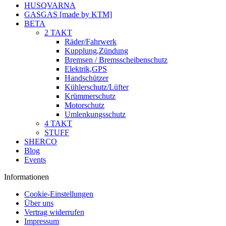
HUSQVARNA
GASGAS [made by KTM]
BETA
2 TAKT
Räder/Fahrwerk
Kupplung,Zündung
Bremsen / Bremsscheibenschutz
Elektrik,GPS
Handschützer
Kühlerschutz/Lüfter
Krümmerschutz
Motorschutz
Umlenkungsschutz
4 TAKT
STUFF
SHERCO
Blog
Events
Informationen
Cookie-Einstellungen
Über uns
Vertrag widerrufen
Impressum