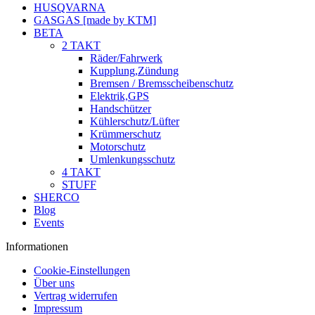
HUSQVARNA
GASGAS [made by KTM]
BETA
2 TAKT
Räder/Fahrwerk
Kupplung,Zündung
Bremsen / Bremsscheibenschutz
Elektrik,GPS
Handschützer
Kühlerschutz/Lüfter
Krümmerschutz
Motorschutz
Umlenkungsschutz
4 TAKT
STUFF
SHERCO
Blog
Events
Informationen
Cookie-Einstellungen
Über uns
Vertrag widerrufen
Impressum