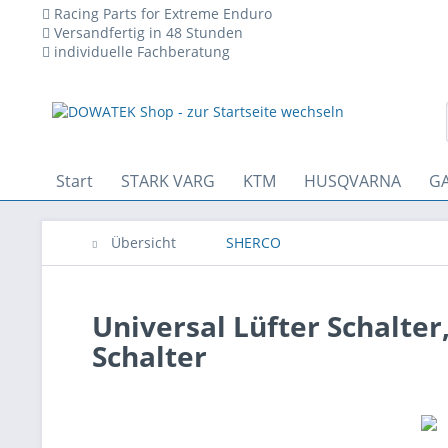
Racing Parts for Extreme Enduro
Versandfertig in 48 Stunden
individuelle Fachberatung
 den technischen Betrieb der Website erforderlich sind und stets 
Start
STARK VARG
KTM
HUSQVARNA
GA
Übersicht
SHERCO
Universal Lüfter Schalter,
Schalter