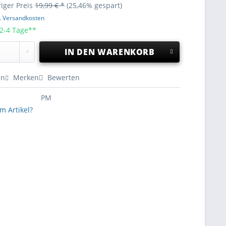
iger Preis
19,99 € *
(25,46% gespart)
l. Versandkosten
 2-4 Tage**
IN DEN
WARENKORB
en
Merken
Bewerten
PM
m Artikel?