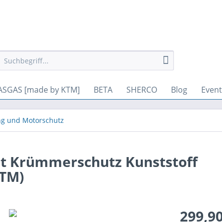
gesetzt werden. Andere Cookies, die den Komfort bei Benutzung di
ASGAS [made by KTM]
BETA
SHERCO
Blog
Event
g und Motorschutz
t Krümmerschutz Kunststoff
KTM)
299,90