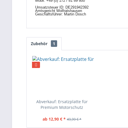
Mobil:
+49 (0) 172 / 81 89 800
Umsatzsteuer ID: DE291942392
Amtsgericht Wolfratshausen
Geschäftsführer: Martin Dosch
Zubehör
1
Abverkauf: Ersatzplatte für
Premium Motorschutz
Kunststoff Bodenplatte,
Umlenkungsschutz
ab 12,90 € *
49,99 € *