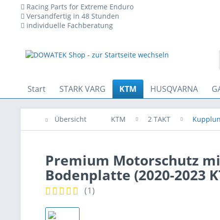
Racing Parts for Extreme Enduro
Versandfertig in 48 Stunden
individuelle Fachberatung
 den technischen Betrieb der Website erforderlich sind und stets 
Start
STARK VARG
KTM
HUSQVARNA
G
Übersicht
KTM
2 TAKT
Kupplun
Premium Motorschutz mi
Bodenplatte (2020-2023 
(
1
)