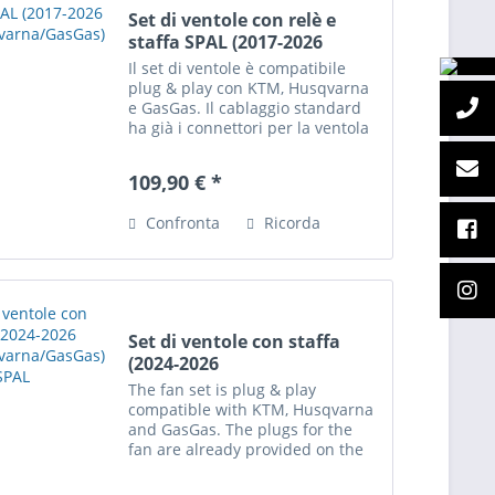
Set di ventole con relè e
staffa SPAL (2017-2026
KTM/Husqvarna/GasGas)
Il set di ventole è compatibile
plug & play con KTM, Husqvarna
e GasGas. Il cablaggio standard
ha già i connettori per la ventola
e il relè, la centralina accende
automaticamente la ventola in
109,90 € *
base alla temperatura del liquido
di...
Confronta
Ricorda
Set di ventole con staffa
(2024-2026
KTM/Husqvarna/GasGas)
The fan set is plug & play
SPAL
compatible with KTM, Husqvarna
and GasGas. The plugs for the
fan are already provided on the
standard wiring harness, and
from 2024 the required relay is