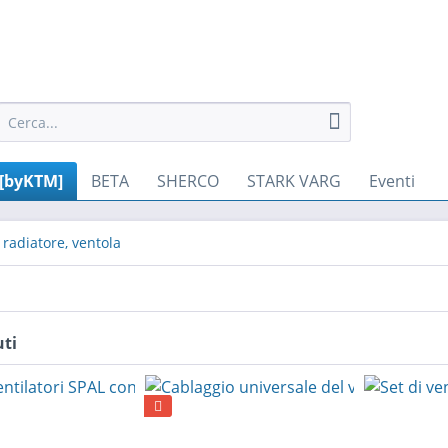
[byKTM]
BETA
SHERCO
STARK VARG
Eventi
 radiatore, ventola
uti