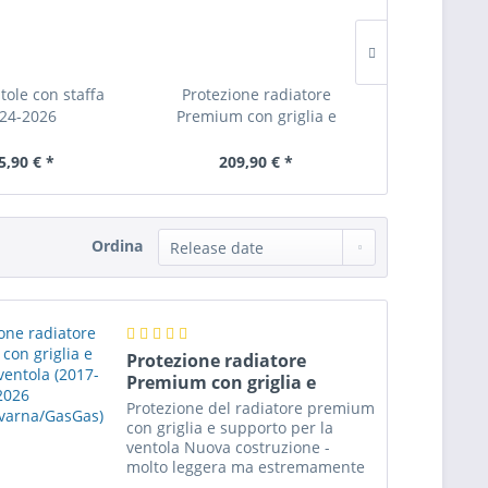
tole con staffa
Protezione radiatore
Griglia rad
024-2026
Premium con griglia e
fresata a CNC
varna/GasGas)
supporto ventola (2017-
DOWATEK (
SPAL
2026...
5,90 € *
209,90 € *
Da 19
Ordina
Protezione radiatore
Premium con griglia e
supporto ventola (2017-
Protezione del radiatore premium
2026...
con griglia e supporto per la
ventola Nuova costruzione -
molto leggera ma estremamente
stabile Griglia anteriore fresata a