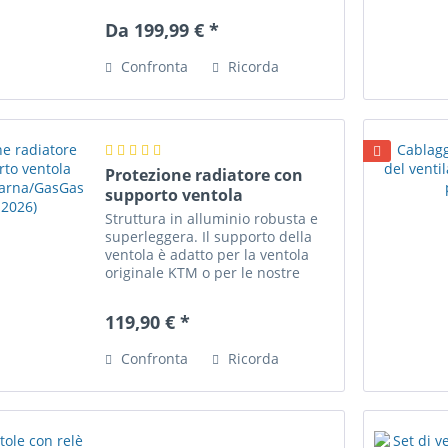
"invidiosi" quando abbiamo
Da 199,99 € *
presentato la nostra protezione
per radiatori Airflow nel 2019,...
Confronta
Ricorda
Protezione radiatore con
supporto ventola
(KTM/Husqvarna/GasGas
Struttura in alluminio robusta e
2020-2026)
superleggera. Il supporto della
ventola è adatto per la ventola
originale KTM o per le nostre
ventole e i nostri set di ventole -
vedi sotto la voce accessori. Si
119,90 € *
noti che la protezione del
radiatore non...
Confronta
Ricorda