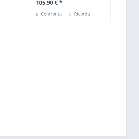
105,90 € *
also already installed. The control
unit automatically...
Confronta
Ricorda