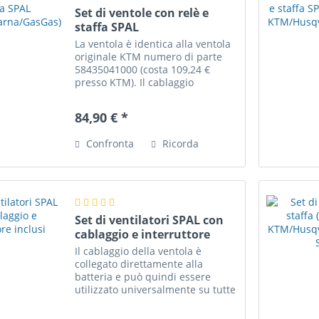
Set di ventole con relè e
staffa SPAL
(KTM/Husqvarna/GasGas)
La ventola è identica alla ventola
originale KTM numero di parte
58435041000 (costa 109,24 €
presso KTM). Il cablaggio
standard ha già i connettori per
la ventola, la centralina accende
84,90 € *
la ventola automaticamente in
base alla temperatura...
Confronta
Ricorda
Set di ventilatori SPAL con
cablaggio e interruttore
inclusi
Il cablaggio della ventola è
collegato direttamente alla
batteria e può quindi essere
utilizzato universalmente su tutte
le enduro. L'interruttore consente
di controllare completamente