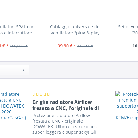
ntilatori SPAL con
Cablaggio universale del
Set di ven
o e interruttore
ventilatore "plug & play
(2
inclusi
KTM/Husq
0 € *
39,90 € *
10
109,99 € *
44,99 € *
Griglia radiatore Airflow
fresata a CNC, l'originale di
DOWATEK (2017-2026...
Protezione radiatore Airflow
fresata a CNC - originale
DOWATEK. Ultima costruzione -
super leggera e super sexy! Gli
altri produttori erano molto