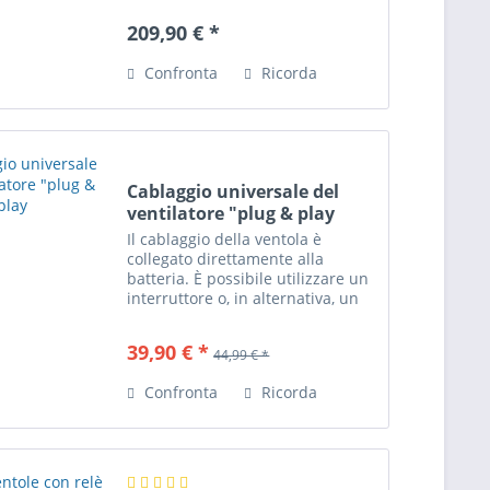
CNC La griglia evita i danni
209,90 € *
frontali causati da sassi, rami
spezzati, ecc. La...
Confronta
Ricorda
Cablaggio universale del
ventilatore "plug & play
Il cablaggio della ventola è
collegato direttamente alla
batteria. È possibile utilizzare un
interruttore o, in alternativa, un
termostato sul cablaggio. Un
fusibile direttamente sulla
39,90 € *
44,99 € *
batteria impedisce l'incendio del
cavo in caso di...
Confronta
Ricorda