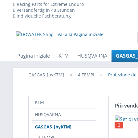
Racing Parts for Extreme Enduro
Versandfertig in 48 Stunden
individuelle Fachberatung
Pagina iniziale
KTM
HUSQVARNA
GASGAS_
GASGAS_[byKTM]
4 TEMPI
Protezione del
KTM
Più vend
HUSQVARNA
GASGAS_[byKTM]
2 TEMPI