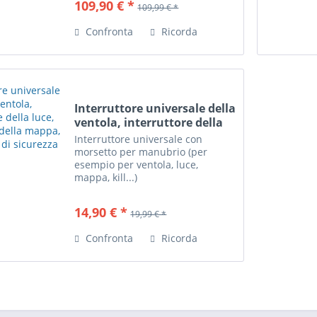
109,90 € *
109,99 € *
quando il ventilatore deve
funzionare e quando non...
Confronta
Ricorda
Interruttore universale della
ventola, interruttore della
luce, interruttore della...
Interruttore universale con
morsetto per manubrio (per
esempio per ventola, luce,
mappa, kill...)
14,90 € *
19,99 € *
Confronta
Ricorda