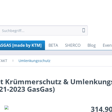
gesetzt werden. Andere Cookies, die den Komfort bei Benutzung di
SGAS [made by KTM]
BETA
SHERCO
Blog
Even
TAKT
Umlenkungsschutz
t Krümmerschutz & Umlenkung
21-2023 GasGas)
314,90