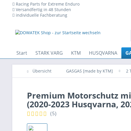
Racing Parts for Extreme Enduro
Versandfertig in 48 Stunden
individuelle Fachberatung
 den technischen Betrieb der Website erforderlich sind und stets 
Start
STARK VARG
KTM
HUSQVARNA
GA
Übersicht
GASGAS [made by KTM]
2 
Premium Motorschutz mi
(2020-2023 Husqvarna, 20
(
5
)