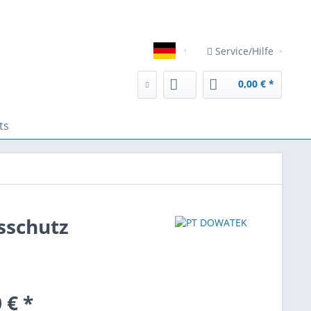
eser Website erhöhen, der Direktwerbung dienen oder die Interakt
Service/Hilfe
Deutsch
0,00 € *
ts
sschutz
 € *