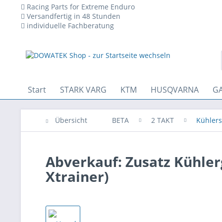
Racing Parts for Extreme Enduro
Versandfertig in 48 Stunden
individuelle Fachberatung
 den technischen Betrieb der Website erforderlich sind und stets 
Start
STARK VARG
KTM
HUSQVARNA
GA
Übersicht
BETA
2 TAKT
Kühlers
Abverkauf: Zusatz Kühler
Xtrainer)