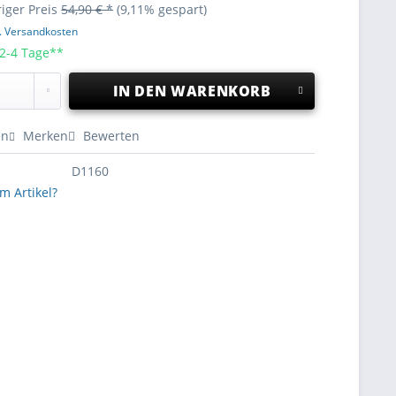
iger Preis
54,90 € *
(9,11% gespart)
l. Versandkosten
 2-4 Tage**
IN DEN
WARENKORB
en
Merken
Bewerten
D1160
m Artikel?