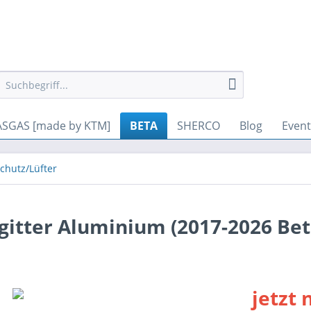
gesetzt werden. Andere Cookies, die den Komfort bei Benutzung di
SGAS [made by KTM]
BETA
SHERCO
Blog
Event
chutz/Lüfter
gitter Aluminium (2017-2026 Be
jetzt 