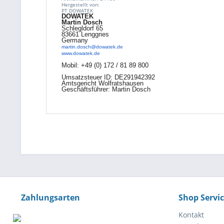
Hergestellt von:
PT DOWATEK
DOWATEK
Martin Dosch
Schlegldorf 65
83661 Lenggries
Germany
martin.dosch@dowatek.de
www.dowatek.de
Mobil:
+49 (0) 172 / 81 89 800
Umsatzsteuer ID: DE291942392
Amtsgericht Wolfratshausen
Geschäftsführer: Martin Dosch
Zahlungsarten
Shop Servi
Kontakt