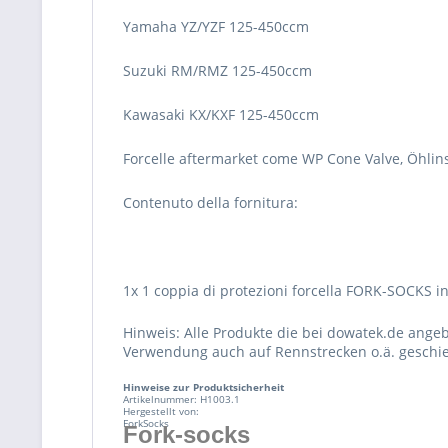
Yamaha YZ/YZF 125-450ccm
Suzuki RM/RMZ 125-450ccm
Kawasaki KX/KXF 125-450ccm
Forcelle aftermarket come WP Cone Valve, Öhlins
Contenuto della fornitura:
1x 1 coppia di protezioni forcella FORK-SOCKS inc
Hinweis: Alle Produkte die bei dowatek.de ange
Verwendung auch auf Rennstrecken o.ä. geschie
Hinweise zur Produktsicherheit
Artikelnummer: H1003.1
Hergestellt von:
ForkSocks
Fork-socks