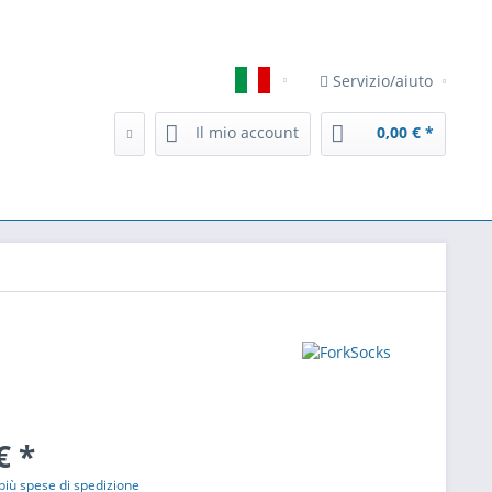
Servizio/aiuto
Italiano
Il mio account
0,00 € *
€ *
più spese di spedizione