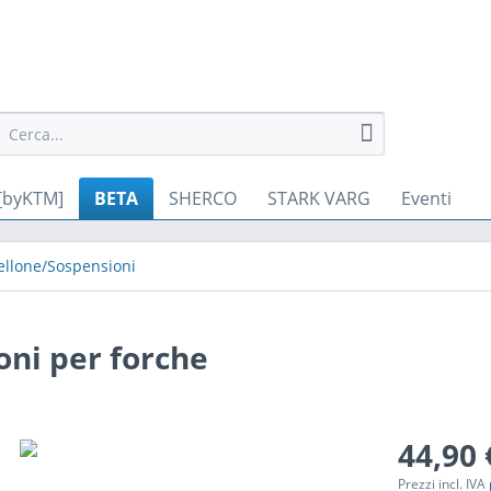
[byKTM]
BETA
SHERCO
STARK VARG
Eventi
ellone/Sospensioni
oni per forche
44,90 
Prezzi incl. IVA