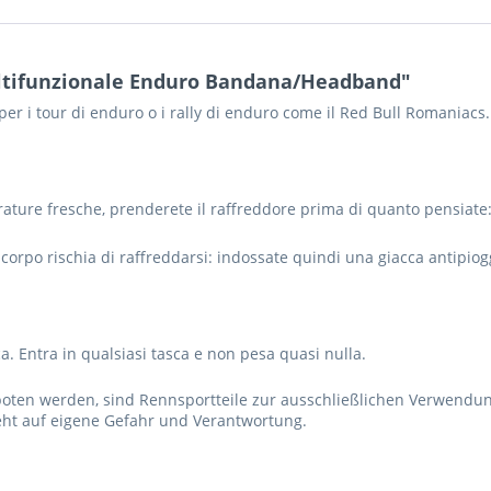
ultifunzionale Enduro Bandana/Headband"
r i tour di enduro o i rally di enduro come il Red Bull Romaniacs.
rature fresche, prenderete il raffreddore prima di quanto pensiate:
corpo rischia di raffreddarsi: indossate quindi una giacca antipio
ca. Entra in qualsiasi tasca e non pesa quasi nulla.
boten werden, sind Rennsportteile zur ausschließlichen Verwendu
ht auf eigene Gefahr und Verantwortung.