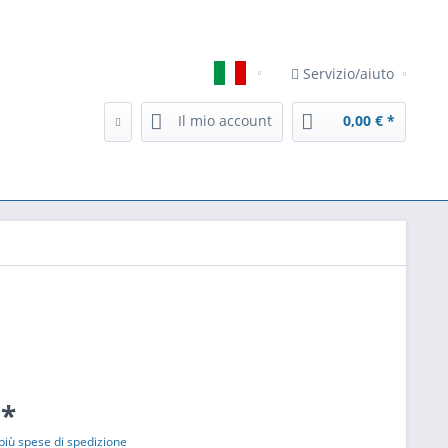
Servizio/aiuto
Italiano
Il mio account
0,00 € *
 *
più spese di spedizione