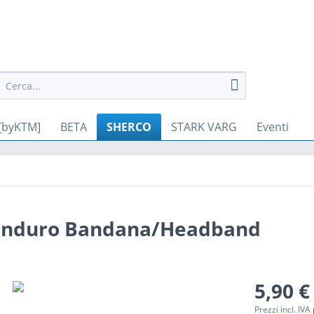
[byKTM]
BETA
SHERCO
STARK VARG
Eventi
e Enduro Bandana/Headband
5,90 €
Prezzi incl. IVA