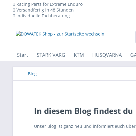
Racing Parts for Extreme Enduro
Versandfertig in 48 Stunden
individuelle Fachberatung
 den technischen Betrieb der Website erforderlich sind und stets 
Start
STARK VARG
KTM
HUSQVARNA
GA
Blog
In diesem Blog findest 
Unser Blog ist ganz neu und informiert euch übe