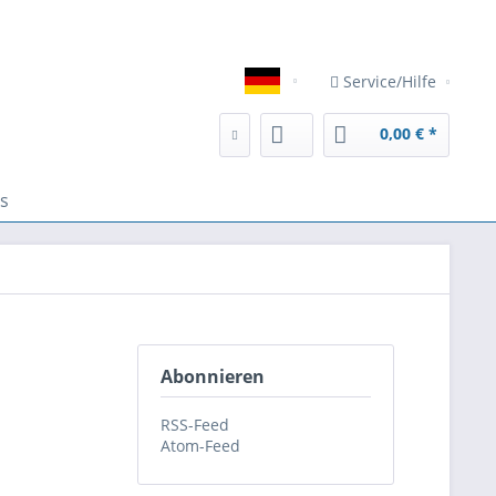
eser Website erhöhen, der Direktwerbung dienen oder die Interakt
Service/Hilfe
Deutsch
0,00 € *
s
Abonnieren
RSS-Feed
Atom-Feed