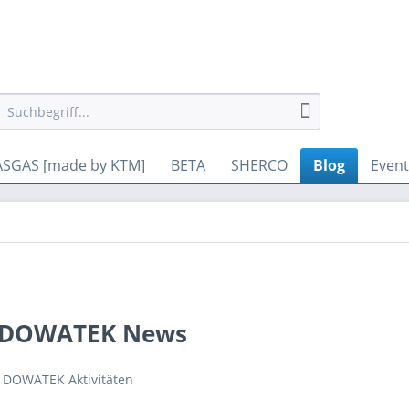
gesetzt werden. Andere Cookies, die den Komfort bei Benutzung di
SGAS [made by KTM]
BETA
SHERCO
Blog
Event
du DOWATEK News
r DOWATEK Aktivitäten