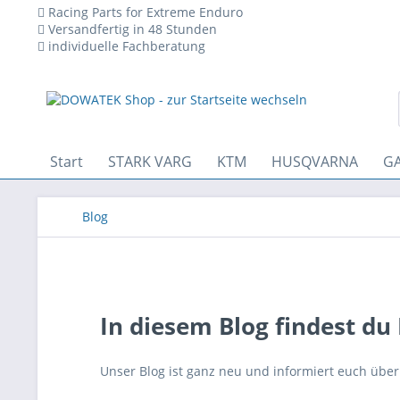
Racing Parts for Extreme Enduro
Versandfertig in 48 Stunden
individuelle Fachberatung
 den technischen Betrieb der Website erforderlich sind und stets 
Start
STARK VARG
KTM
HUSQVARNA
GA
Blog
In diesem Blog findest 
Unser Blog ist ganz neu und informiert euch übe