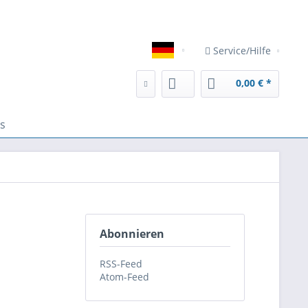
eser Website erhöhen, der Direktwerbung dienen oder die Interakt
Service/Hilfe
Deutsch
0,00 € *
s
Abonnieren
RSS-Feed
Atom-Feed