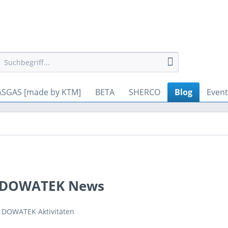
gesetzt werden. Andere Cookies, die den Komfort bei Benutzung di
SGAS [made by KTM]
BETA
SHERCO
Blog
Event
du DOWATEK News
r DOWATEK Aktivitäten